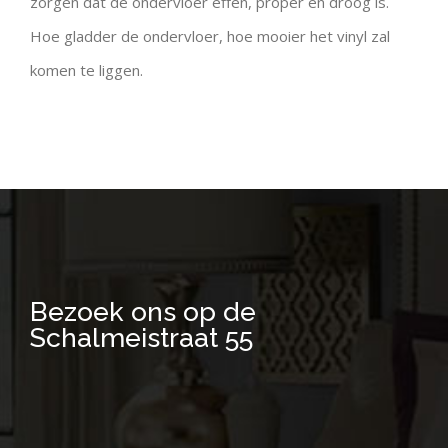
zorgen dat de ondervloer effen, proper en droog is.
Hoe gladder de ondervloer, hoe mooier het vinyl zal
komen te liggen.
Bezoek ons op de
Schalmeistraat 55