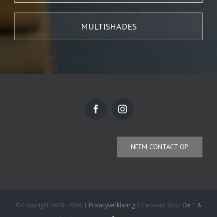
MULTISHADES
NEEM CONTACT OP
© Copyright 2018 -
2026 |
Privacyverklaring
| Gemaakt door
De 1 &